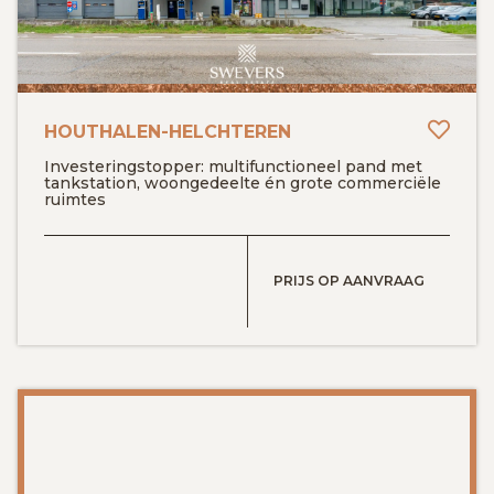
GRATIS SCHATTING
VACATURES
MIJN FAVORIETEN
Toev
HOUTHALEN-HELCHTEREN
Investeringstopper: multifunctioneel pand met
tankstation, woongedeelte én grote commerciële
HUIZEN ALERT
CONTACT
ruimtes
BEKIJK DETAILS
PRIJS OP AANVRAAG