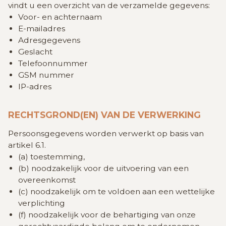
GRATIS SCHATTING
vindt u een overzicht van de verzamelde gegevens:
Voor- en achternaam
E-mailadres
Adresgegevens
VACATURES
MIJN FAVORIETEN
Geslacht
Telefoonnummer
GSM nummer
IP-adres
HUIZEN ALERT
CONTACT
RECHTSGROND(EN) VAN DE VERWERKING
Persoonsgegevens worden verwerkt op basis van
artikel 6.1.
(a) toestemming,
(b) noodzakelijk voor de uitvoering van een
overeenkomst
(c) noodzakelijk om te voldoen aan een wettelijke
verplichting
(f) noodzakelijk voor de behartiging van onze