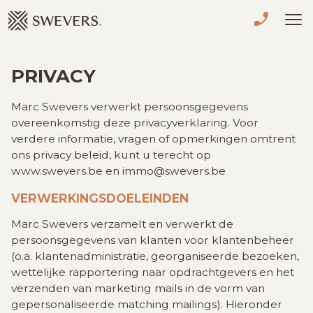
Menu overslaan en naar de inhoud gaan
VERKOPEN
PRIVACY
TE KOOP
Marc Swevers verwerkt persoonsgegevens
overeenkomstig deze privacyverklaring. Voor
TE HUUR
verdere informatie, vragen of opmerkingen omtrent
ons privacy beleid, kunt u terecht op
www.swevers.be en immo@swevers.be
NIEUWBOUW
VERWERKINGSDOELEINDEN
ADVIES
Marc Swevers verzamelt en verwerkt de
persoonsgegevens van klanten voor klantenbeheer
OVER ONS
(o.a. klantenadministratie, georganiseerde bezoeken,
wettelijke rapportering naar opdrachtgevers en het
VASTGOEDCAFÉ
verzenden van marketing mails in de vorm van
gepersonaliseerde matching mailings).
Hieronder