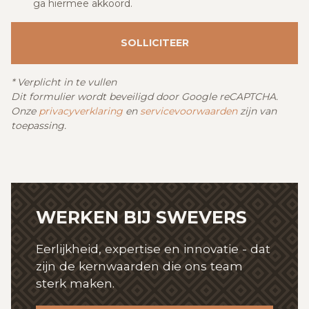
ga hiermee akkoord.
SOLLICITEER
*
Verplicht in te vullen
Dit formulier wordt beveiligd door Google reCAPTCHA.
Onze
privacyverklaring
en
servicevoorwaarden
zijn van
toepassing.
WERKEN BIJ SWEVERS
Eerlijkheid, expertise en innovatie - dat
zijn de kernwaarden die ons team
sterk maken.