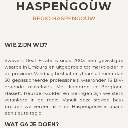
GRATIS SCHATTING
HASPENGOUW
REGIO HASPENGOUW
VACATURES
MIJN FAVORIETEN
WIE ZIJN WIJ?
HUIZEN ALERT
CONTACT
Swevers Real Estate is sinds 2003 een gevestigde
waarde in Limburg en uitgegroeid tot marktleider in
de provincie. Vandaag bestaat ons team uit meer dan
30 gepassioneerde professionals, waaronder 16 BIV-
erkende makelaars. Met kantoren in Borgloon,
Hasselt, Heusden-Zolder en Beringen zijn we sterk
verankerd in de regio. Vanuit deze stevige basis
breiden we verder uit – en Haspengouw is daarin
een sleutelregio.
WAT GA JE DOEN?