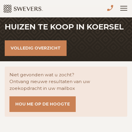
Menu overslaan en naar de inhoud gaan
HUIZEN TE KOOP IN KOERSEL
VERKOPEN
TE KOOP
VOLLEDIG OVERZICHT
TE HUUR
NIEUWBOUW
Niet gevonden wat u zocht?
Ontvang nieuwe resultaten van uw
ADVIES
zoekopdracht in uw mailbox
OVER ONS
HOU ME OP DE HOOGTE
VASTGOEDCAFÉ