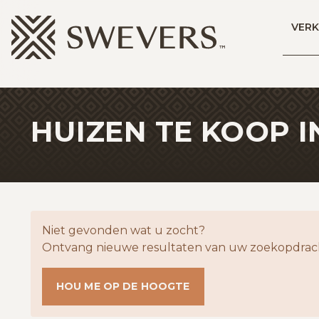
Menu overslaan en naar de inhoud gaan
VER
HUIZEN TE KOOP 
Niet gevonden wat u zocht?
Ontvang nieuwe resultaten van uw zoekopdrach
HOU ME OP DE HOOGTE