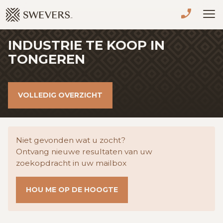
Menu overslaan en naar de inhoud gaan
INDUSTRIE TE KOOP IN
VERKOPEN
TONGEREN
TE KOOP
VOLLEDIG OVERZICHT
TE HUUR
NIEUWBOUW
Niet gevonden wat u zocht?
ADVIES
Ontvang nieuwe resultaten van uw
zoekopdracht in uw mailbox
OVER ONS
HOU ME OP DE HOOGTE
VASTGOEDCAFÉ