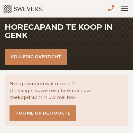
Menu overslaan en naar de inhoud gaan
HORECAPAND TE KOOP IN
VERKOPEN
GENK
TE KOOP
VOLLEDIG OVERZICHT
TE HUUR
NIEUWBOUW
Niet gevonden wat u zocht?
ADVIES
Ontvang nieuwe resultaten van uw
zoekopdracht in uw mailbox
OVER ONS
HOU ME OP DE HOOGTE
VASTGOEDCAFÉ