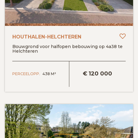
GRATIS SCHATTING
VACATURES
MIJN FAVORIETEN
Toev
HOUTHALEN-HELCHTEREN
Bouwgrond voor halfopen bebouwing op 4a38 te
Helchteren
HUIZEN ALERT
CONTACT
BEKIJK DETAILS
€
120 000
PERCEELOPP.
438 M²