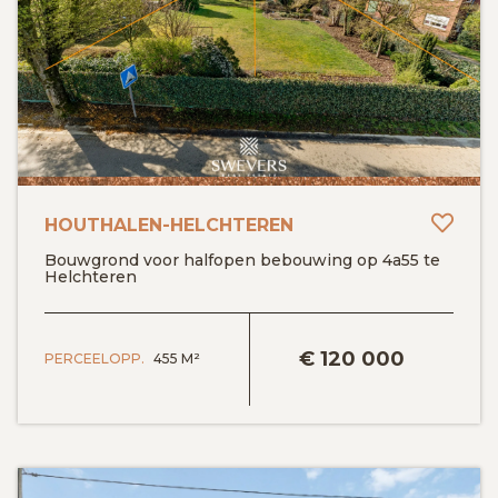
Toev
HOUTHALEN-HELCHTEREN
Bouwgrond voor halfopen bebouwing op 4a55 te
Helchteren
BEKIJK DETAILS
€
120 000
PERCEELOPP.
455 M²