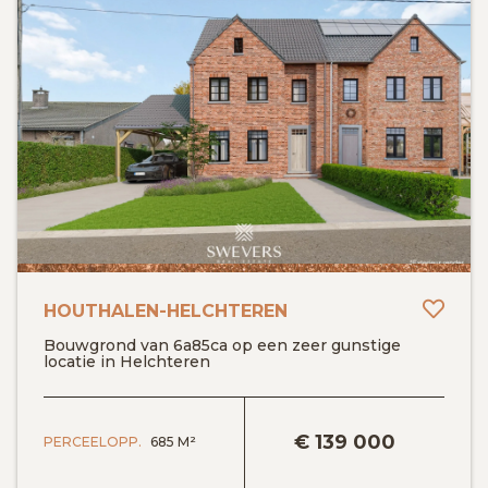
Toev
HOUTHALEN-HELCHTEREN
Bouwgrond van 6a85ca op een zeer gunstige
locatie in Helchteren
BEKIJK DETAILS
€
139 000
PERCEELOPP.
685 M²