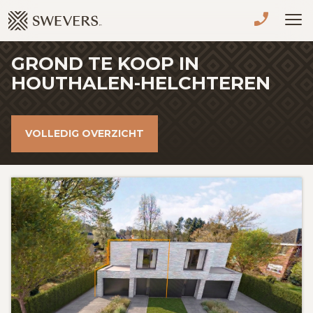
Menu overslaan en naar de inhoud gaan
GROND TE KOOP IN
VERKOPEN
HOUTHALEN-HELCHTEREN
TE KOOP
VOLLEDIG OVERZICHT
TE HUUR
NIEUWBOUW
ADVIES
OVER ONS
VASTGOEDCAFÉ