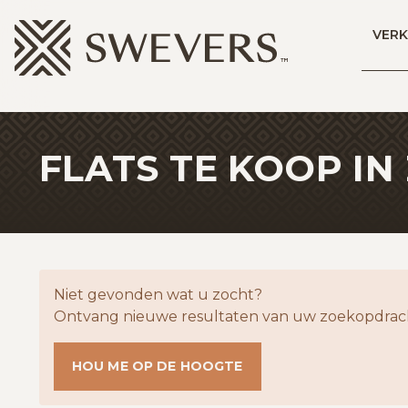
Menu overslaan en naar de inhoud gaan
VER
FLATS TE KOOP I
Niet gevonden wat u zocht?
Ontvang nieuwe resultaten van uw zoekopdrach
HOU ME OP DE HOOGTE