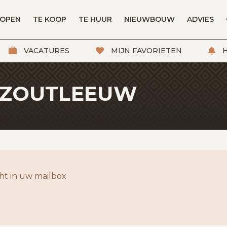
KOPEN
TE KOOP
TE HUUR
NIEUWBOUW
ADVIES
VACATURES
MIJN FAVORIETEN
H
N ZOUTLEEUW
t in uw mailbox