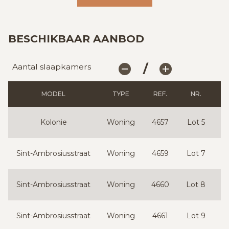
BESCHIKBAAR AANBOD
/
Aantal slaapkamers
MODEL
TYPE
REF.
NR.
Kolonie
Woning
4657
Lot 5
1
Sint-Ambrosiusstraat
Woning
4659
Lot 7
1
Sint-Ambrosiusstraat
Woning
4660
Lot 8
1
Sint-Ambrosiusstraat
Woning
4661
Lot 9
1