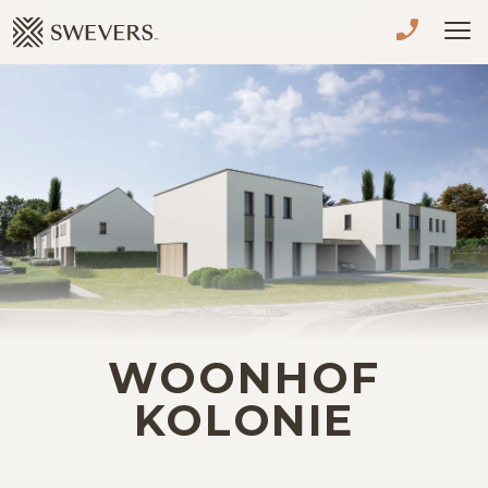
Menu overslaan en naar de inhoud gaan
VERKOPEN
TE KOOP
TE HUUR
NIEUWBOUW
ADVIES
WOONHOF
OVER ONS
KOLONIE
VASTGOEDCAFÉ