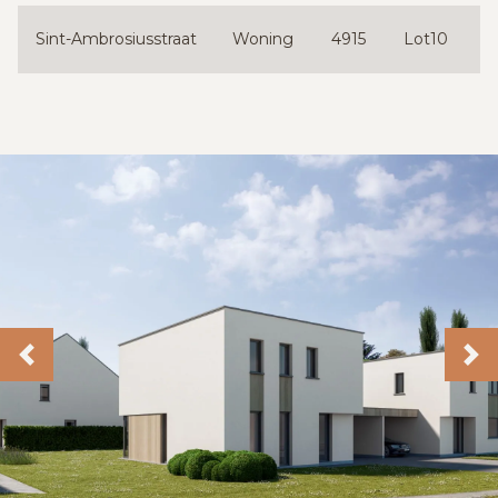
Sint-Ambrosiusstraat
Woning
4915
Lot10
1
Previous
Ne