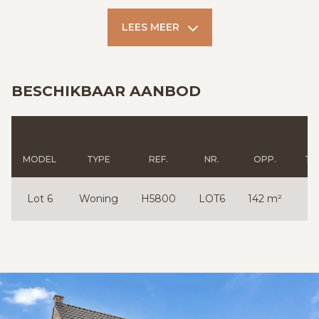
LEES MEER
BESCHIKBAAR AANBOD
MODEL
TYPE
REF.
NR.
OPP.
TU
Lot 6
Woning
H5800
LOT6
142 m²
J