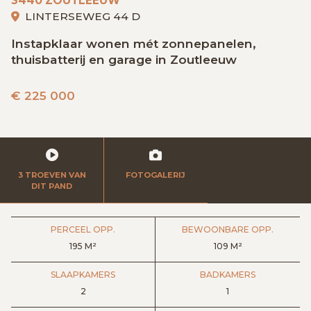
3440 ZOUTLEEUW
GRATIS SCHATTING
LINTERSEWEG 44 D
Instapklaar wonen mét zonnepanelen,
thuisbatterij en garage in Zoutleeuw
VACATURES
MIJN FAVORIETEN
€
225 000
HUIZEN ALERT
CONTACT
3 TROEVEN VAN
FOTOGALERIJ
DIT PAND
PERCEEL OPP.
BEWOONBARE OPP.
195 M²
109 M²
SLAAPKAMERS
BADKAMERS
2
1