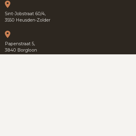
Sint-Jobstraat 60/4,
3550 Heusden-Zolder
Papenstraat 5,
3840 Borgloon
Kapucijnenvoer 37,
3000 Leuven
PRIVACY POLICY
TERMS OF SERVICE
COOKIES
SITEMAP