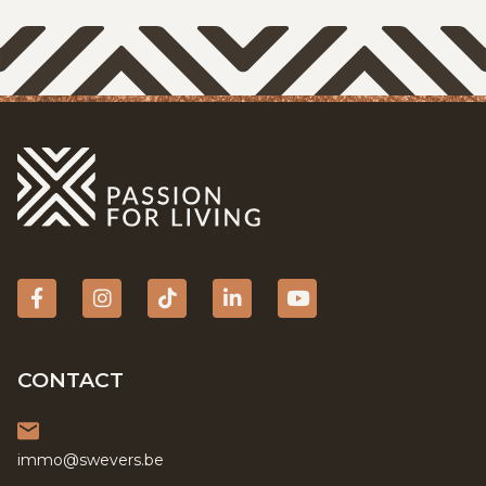
Facebook
Instagram
tiktok
Linkedin
YouTube
CONTACT
immo@swevers.be