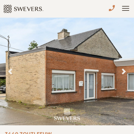
Menu overslaan en naar de inhoud gaan
VERKOPEN
TE KOOP
TE HUUR
NIEUWBOUW
Previous
Nex
ADVIES
OVER ONS
VASTGOEDCAFÉ