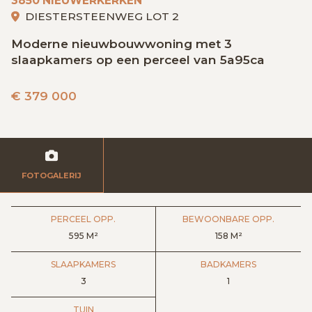
3850 NIEUWERKERKEN
GRATIS SCHATTING
DIESTERSTEENWEG LOT 2
Moderne nieuwbouwwoning met 3
slaapkamers op een perceel van 5a95ca
VACATURES
MIJN FAVORIETEN
€
379 000
HUIZEN ALERT
CONTACT
FOTOGALERIJ
PERCEEL OPP.
BEWOONBARE OPP.
595 M²
158 M²
SLAAPKAMERS
BADKAMERS
3
1
TUIN