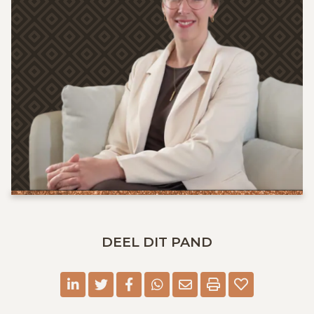
DEEL DIT PAND
linkedin
twitter
facebook
whatsapp
E-mail
Print