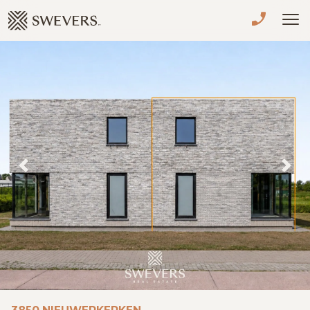
Menu overslaan en naar de inhoud gaan
VERKOPEN
TE KOOP
TE HUUR
NIEUWBOUW
Previous
Nex
ADVIES
OVER ONS
VASTGOEDCAFÉ