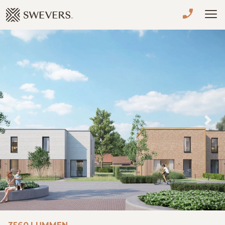
Menu overslaan en naar de inhoud gaan
VERKOPEN
TE KOOP
TE HUUR
NIEUWBOUW
Previous
Nex
ADVIES
OVER ONS
VASTGOEDCAFÉ