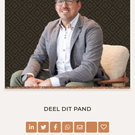
DEEL DIT PAND
linkedin
twitter
facebook
whatsapp
E-mail
Print