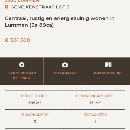
3560 LUMMEN
GRATIS SCHATTING
GENEIKENSTRAAT LOT 3
Centraal, rustig en energiezuinig wonen in
Lummen (3a 89ca)
VACATURES
MIJN FAVORIETEN
€
361 500
HUIZEN ALERT
CONTACT
3 TROEVEN VAN
FOTOGALERIJ
INFOBROCHURE
DIT PAND
PERCEEL OPP.
BEWOONBARE OPP.
389 M²
131 M²
SLAAPKAMERS
BADKAMERS
3
1