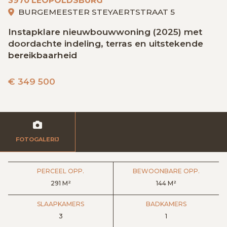
3970 LEOPOLDSBURG
GRATIS SCHATTING
BURGEMEESTER STEYAERTSTRAAT 5
Instapklare nieuwbouwwoning (2025) met
doordachte indeling, terras en uitstekende
VACATURES
MIJN FAVORIETEN
bereikbaarheid
€
349 500
HUIZEN ALERT
CONTACT
FOTOGALERIJ
PERCEEL OPP.
BEWOONBARE OPP.
291 M²
144 M²
SLAAPKAMERS
BADKAMERS
3
1