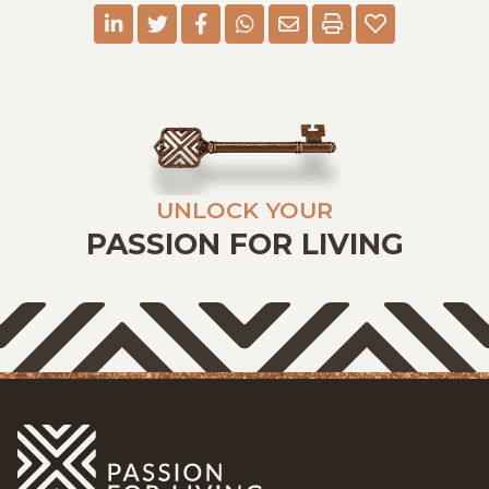
linkedin
twitter
facebook
whatsapp
E-mail
Print
UNLOCK YOUR
PASSION FOR LIVING