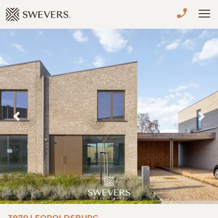
Menu overslaan en naar de inhoud gaan
VERKOPEN
TE KOOP
TE HUUR
NIEUWBOUW
Previous
Nex
ADVIES
OVER ONS
VASTGOEDCAFÉ