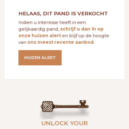
GRATIS SCHATTING
HELAAS, DIT PAND IS VERKOCHT
Indien u interesse heeft in een
VACATURES
MIJN FAVORIETEN
gelijkaardig pand,
schrijf u dan in op
onze huizen alert
en blijf op de hoogte
van
ons meest recente aanbod
.
HUIZEN ALERT
CONTACT
HUIZEN ALERT
UNLOCK YOUR