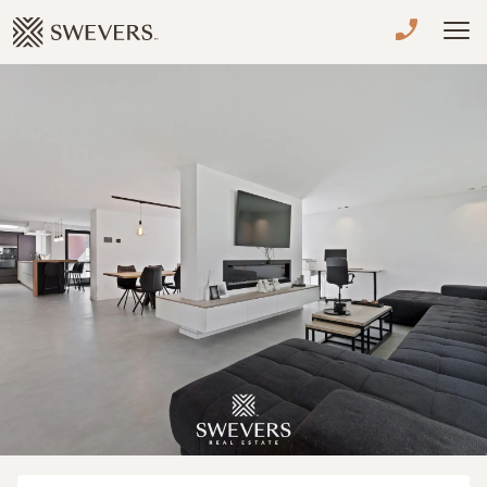
Menu overslaan en naar de inhoud gaan
VERKOPEN
TE KOOP
TE HUUR
NIEUWBOUW
ADVIES
OVER ONS
VASTGOEDCAFÉ