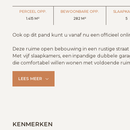
PERCEEL OPP.
BEWOONBARE OPP.
SLAAPK
1.415 M²
282 M²
5
Ook op dit pand kunt u vanaf nu een officieel onl
Deze ruime open bebouwing in een rustige straat 
Met vijf slaapkamers, een inpandige dubbele gara
die comfortabel willen wonen met voldoende ruimt
LEES MEER
KENMERKEN