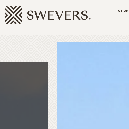
Menu overslaan en naar de inhoud gaan
VER