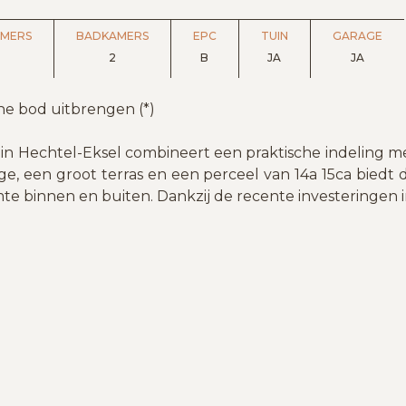
AMERS
BADKAMERS
EPC
TUIN
GARAGE
2
B
JA
JA
ine bod uitbrengen (*)
in Hechtel-Eksel combineert een praktische indeling m
ge, een groot terras en een perceel van 14a 15ca bied
e binnen en buiten. Dankzij de recente investeringen 