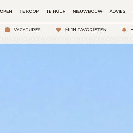
KOPEN
TE KOOP
TE HUUR
NIEUWBOUW
ADVIES
VACATURES
MIJN FAVORIETEN
H