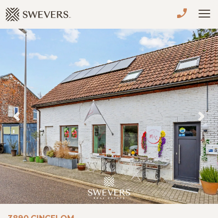
Menu overslaan en naar de inhoud gaan
VERKOPEN
TE KOOP
TE HUUR
NIEUWBOUW
Previous
Nex
ADVIES
OVER ONS
VASTGOEDCAFÉ