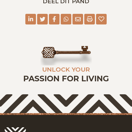
DEEL DIT PAND
linkedin
twitter
facebook
whatsapp
E-mail
Print
UNLOCK YOUR
PASSION FOR LIVING