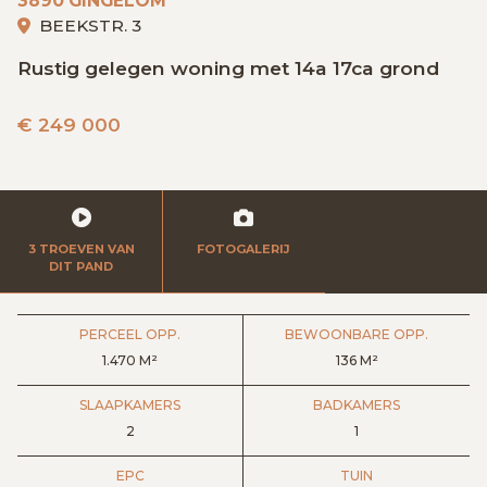
3890 GINGELOM
GRATIS SCHATTING
BEEKSTR. 3
Rustig gelegen woning met 14a 17ca grond
VACATURES
MIJN FAVORIETEN
€
249 000
HUIZEN ALERT
CONTACT
3 TROEVEN VAN
FOTOGALERIJ
DIT PAND
PERCEEL OPP.
BEWOONBARE OPP.
1.470 M²
136 M²
SLAAPKAMERS
BADKAMERS
2
1
EPC
TUIN