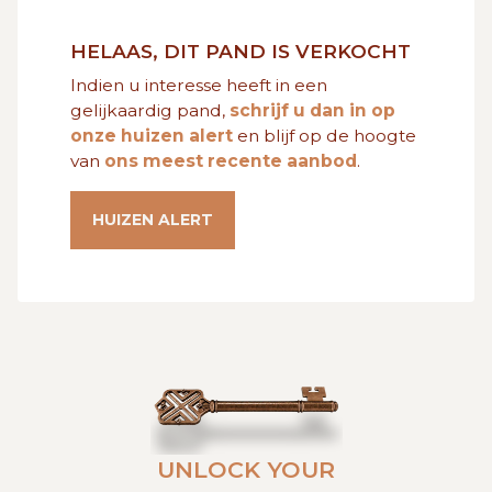
GRATIS SCHATTING
HELAAS, DIT PAND IS VERKOCHT
Indien u interesse heeft in een
VACATURES
MIJN FAVORIETEN
gelijkaardig pand,
schrijf u dan in op
onze huizen alert
en blijf op de hoogte
van
ons meest recente aanbod
.
HUIZEN ALERT
CONTACT
HUIZEN ALERT
UNLOCK YOUR