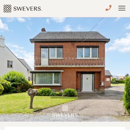
Menu overslaan en naar de inhoud gaan
VERKOPEN
TE KOOP
TE HUUR
NIEUWBOUW
ADVIES
OVER ONS
VASTGOEDCAFÉ