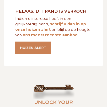
GRATIS SCHATTING
HELAAS, DIT PAND IS VERKOCHT
Indien u interesse heeft in een
VACATURES
MIJN FAVORIETEN
gelijkaardig pand,
schrijf u dan in op
onze huizen alert
en blijf op de hoogte
van
ons meest recente aanbod
.
HUIZEN ALERT
CONTACT
HUIZEN ALERT
UNLOCK YOUR