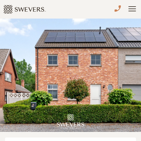
Menu overslaan en naar de inhoud gaan
VERKOPEN
TE KOOP
TE HUUR
NIEUWBOUW
ADVIES
OVER ONS
VASTGOEDCAFÉ