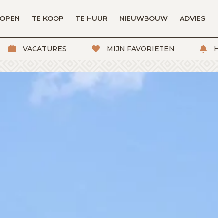
KOPEN
TE KOOP
TE HUUR
NIEUWBOUW
ADVIES
VACATURES
MIJN FAVORIETEN
H