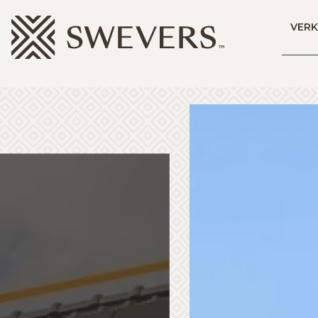
Menu overslaan en naar de inhoud gaan
VER