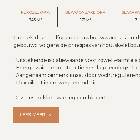
PERCEEL OPP.
BEWOONBARE OPP.
SLAAPK
345 M²
171 M²
3
Ontdek deze halfopen nieuwbouwwoning aan de L
gebouwd volgens de principes van houtskeletbouw
• Uitstekende isolatiewaarde voor zowel warmte al
• Energiezuinige constructie met lage ecologische
• Aangenaam binnenklimaat door vochtreguleren
• Flexibiliteit in ontwerp en indeling
Deze instapklare woning combineert
...
LEES MEER