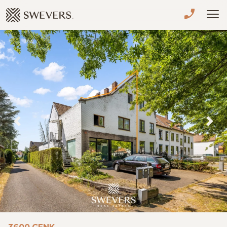
Menu overslaan en naar de inhoud gaan
VERKOPEN
TE KOOP
TE HUUR
NIEUWBOUW
Previous
Nex
ADVIES
OVER ONS
VASTGOEDCAFÉ