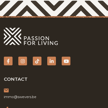
Facebook
Instagram
tiktok
Linkedin
YouTube
CONTACT
immo@swevers.be