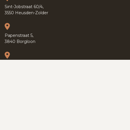
Sint-Jobstraat 60/4,
3550 Heusden-Zolder
Papenstraat 5,
3840 Borgloon
Kapucijnenvoer 37,
3000 Leuven
PRIVACY POLICY
TERMS OF SERVICE
COOKIES
SITEMAP
© 2026 SWEVERS REAL ESTATE