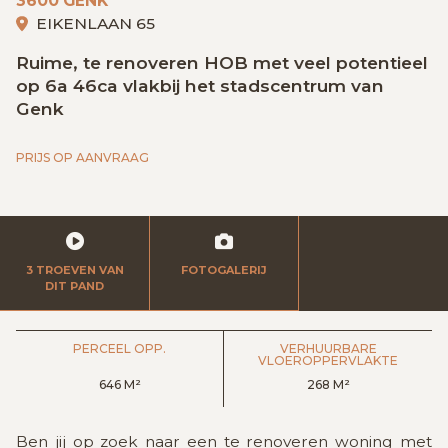
3600 GENK
GRATIS SCHATTING
EIKENLAAN 65
Ruime, te renoveren HOB met veel potentieel
op 6a 46ca vlakbij het stadscentrum van
VACATURES
MIJN FAVORIETEN
Genk
PRIJS OP AANVRAAG
HUIZEN ALERT
CONTACT
3 TROEVEN VAN
FOTOGALERIJ
DIT PAND
PERCEEL OPP.
VERHUURBARE
VLOEROPPERVLAKTE
646 M²
268 M²
Ben jij op zoek naar een te renoveren woning met