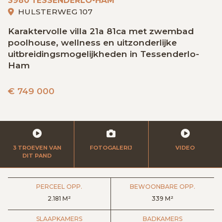
3980 TESSENDERLO-HAM
GRATIS SCHATTING
HULSTERWEG 107
Karaktervolle villa 21a 81ca met zwembad
poolhouse, wellness en uitzonderlijke
VACATURES
MIJN FAVORIETEN
uitbreidingsmogelijkheden in Tessenderlo-
Ham
HUIZEN ALERT
CONTACT
€
749 000
3 TROEVEN VAN
FOTOGALERIJ
VIDEO
DIT PAND
PERCEEL OPP.
BEWOONBARE OPP.
2.181 M²
339 M²
SLAAPKAMERS
BADKAMERS