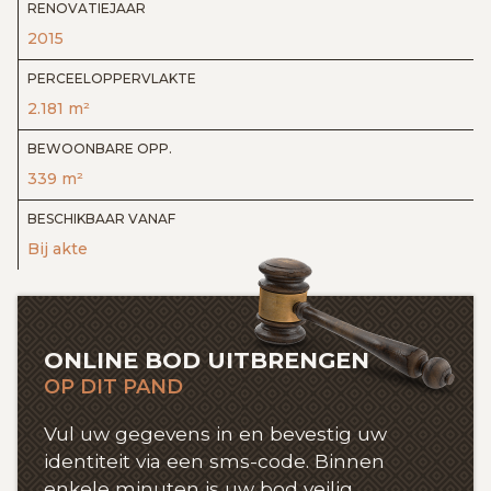
RENOVATIEJAAR
2015
PERCEELOPPERVLAKTE
2.181 m²
BEWOONBARE OPP.
339 m²
BESCHIKBAAR VANAF
Bij akte
ONLINE BOD UITBRENGEN
OP DIT PAND
Vul uw gegevens in en bevestig uw
identiteit via een sms-code. Binnen
enkele minuten is uw bod veilig