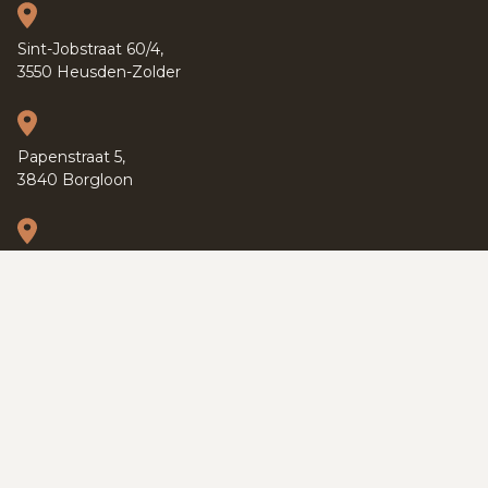
Sint-Jobstraat 60/4,
3550 Heusden-Zolder
Papenstraat 5,
3840 Borgloon
Kapucijnenvoer 37,
3000 Leuven
PRIVACY POLICY
TERMS OF SERVICE
COOKIES
SITEMAP