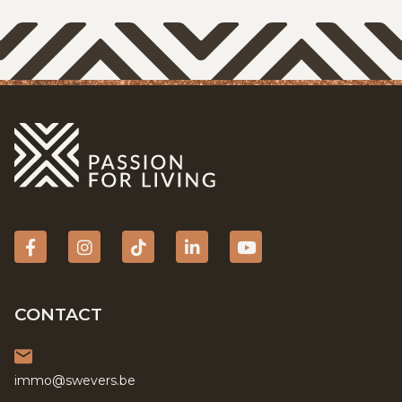
Facebook
Instagram
tiktok
Linkedin
YouTube
CONTACT
immo@swevers.be