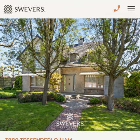
Menu overslaan en naar de inhoud gaan
VERKOPEN
TE KOOP
TE HUUR
NIEUWBOUW
Previous
Nex
ADVIES
OVER ONS
VASTGOEDCAFÉ