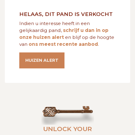
GRATIS SCHATTING
HELAAS, DIT PAND IS VERKOCHT
Indien u interesse heeft in een
VACATURES
MIJN FAVORIETEN
gelijkaardig pand,
schrijf u dan in op
onze huizen alert
en blijf op de hoogte
van
ons meest recente aanbod
.
HUIZEN ALERT
CONTACT
HUIZEN ALERT
UNLOCK YOUR