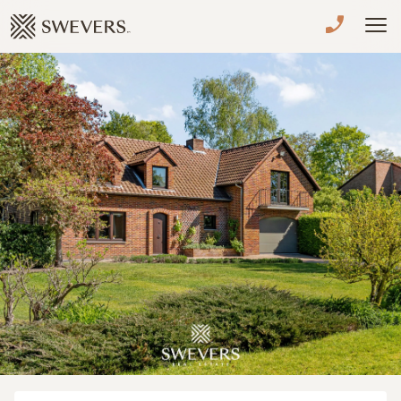
Menu overslaan en naar de inhoud gaan
VERKOPEN
TE KOOP
TE HUUR
NIEUWBOUW
ADVIES
OVER ONS
VASTGOEDCAFÉ