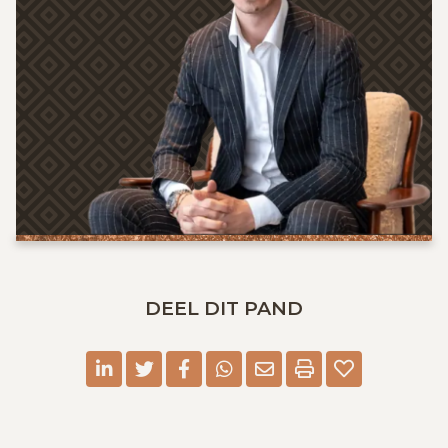
DEEL DIT PAND
linkedin
twitter
facebook
whatsapp
E-mail
Print