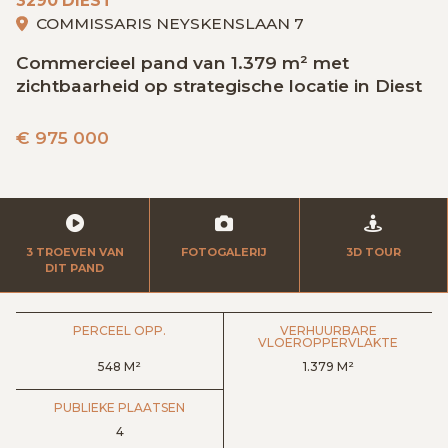
3290 DIEST
GRATIS SCHATTING
COMMISSARIS NEYSKENSLAAN 7
Commercieel pand van 1.379 m² met
zichtbaarheid op strategische locatie in Diest
VACATURES
MIJN FAVORIETEN
€
975 000
HUIZEN ALERT
CONTACT
3 TROEVEN VAN
FOTOGALERIJ
3D TOUR
DIT PAND
PERCEEL OPP.
VERHUURBARE
VLOEROPPERVLAKTE
548 M²
1.379 M²
PUBLIEKE PLAATSEN
4