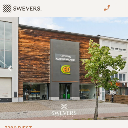
Menu overslaan en naar de inhoud gaan
VERKOPEN
TE KOOP
TE HUUR
NIEUWBOUW
Previous
Nex
ADVIES
OVER ONS
VASTGOEDCAFÉ