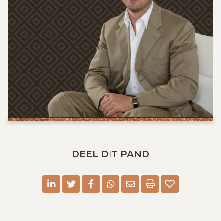
DEEL DIT PAND
linkedin
twitter
facebook
whatsapp
E-mail
Print