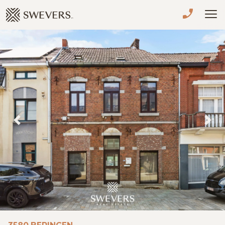
Menu overslaan en naar de inhoud gaan
VERKOPEN
TE KOOP
TE HUUR
NIEUWBOUW
Previous
Nex
ADVIES
OVER ONS
VASTGOEDCAFÉ