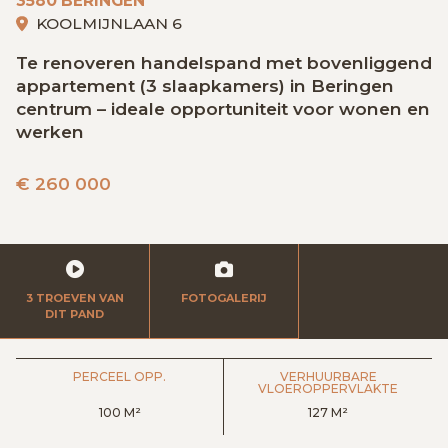
3580 BERINGEN
GRATIS SCHATTING
KOOLMIJNLAAN 6
Te renoveren handelspand met bovenliggend
appartement (3 slaapkamers) in Beringen
VACATURES
MIJN FAVORIETEN
centrum – ideale opportuniteit voor wonen en
werken
HUIZEN ALERT
CONTACT
€
260 000
3 TROEVEN VAN
FOTOGALERIJ
DIT PAND
PERCEEL OPP.
VERHUURBARE
VLOEROPPERVLAKTE
100 M²
127 M²