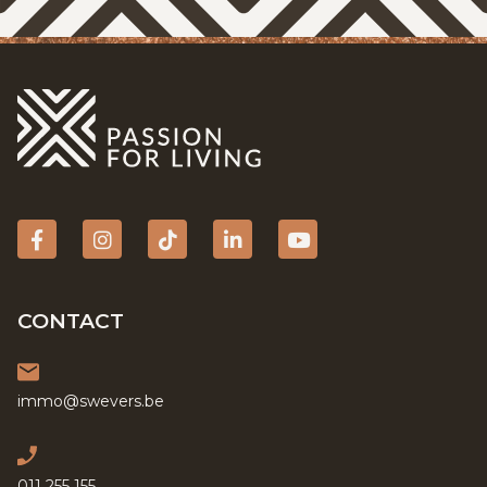
Facebook
Instagram
tiktok
Linkedin
YouTube
CONTACT
immo@swevers.be
011 255 155