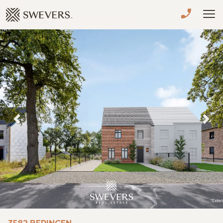
Menu overslaan en naar de inhoud gaan
VERKOPEN
TE KOOP
TE HUUR
NIEUWBOUW
Previous
Nex
ADVIES
OVER ONS
VASTGOEDCAFÉ