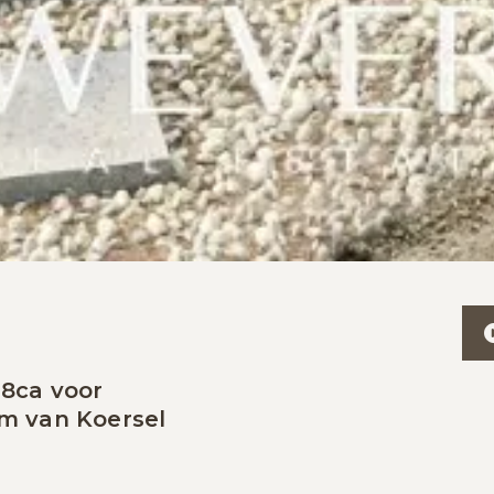
38ca voor
um van Koersel