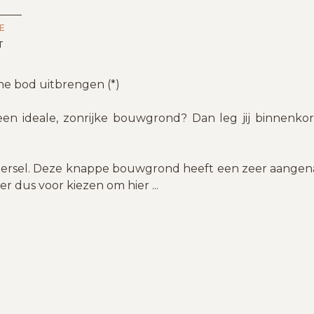
E
T
ine bod uitbrengen (*)
n ideale, zonrijke bouwgrond? Dan leg jij binnenko
ersel. Deze knappe bouwgrond heeft een zeer aangen
 er dus voor kiezen om hier
...