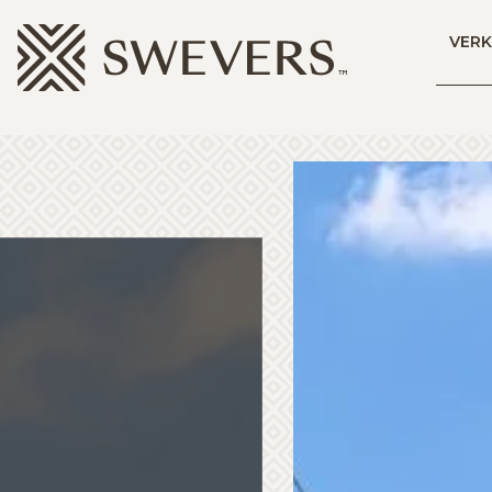
Menu overslaan en naar de inhoud gaan
VER