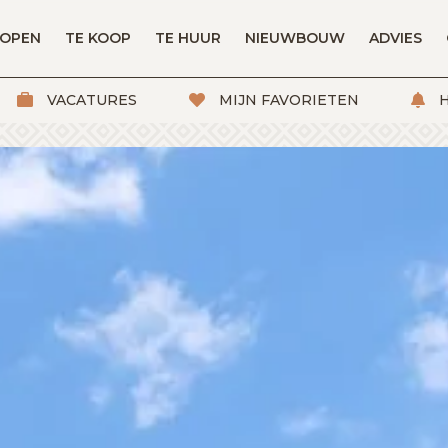
KOPEN
TE KOOP
TE HUUR
NIEUWBOUW
ADVIES
VACATURES
MIJN FAVORIETEN
H