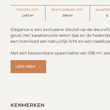
PERCEEL OPP.
BEWOONBARE OPP.
SLAAPK
2.613 M²
398 M²
6
Elegance is een exclusieve sleutel-op-de-deurvill
gevel, het karaktervolle rieten dak en de hedenda
een overvloed aan natuurlijk licht en een naadl
Met een bewoonbare oppervlakte van 398 m², zes
LEES MEER
KENMERKEN