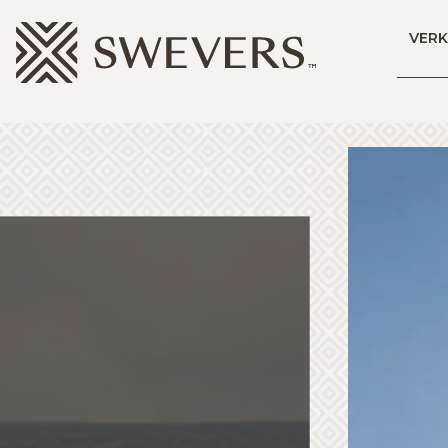
Menu overslaan en naar de inhoud gaan
VER