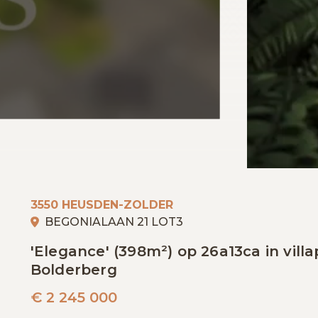
3550 HEUSDEN-ZOLDER
BEGONIALAAN 21 LOT3
'Elegance' (398m²) op 26a13ca in vill
Bolderberg
€
2 245 000