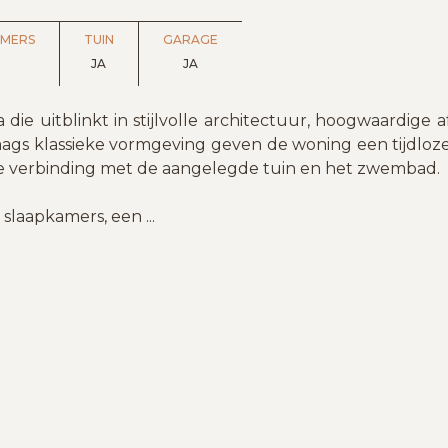
AMERS
TUIN
GARAGE
JA
JA
a die uitblinkt in stijlvolle architectuur, hoogwaardig
ags klassieke vormgeving geven de woning een tijdloze u
oze verbinding met de aangelegde tuin en het zwembad.
 slaapkamers, een
...