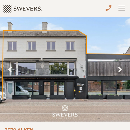
Menu overslaan en naar de inhoud gaan
VERKOPEN
TE KOOP
TE HUUR
NIEUWBOUW
Previous
Nex
ADVIES
OVER ONS
VASTGOEDCAFÉ