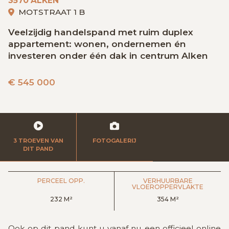
3570 ALKEN
GRATIS SCHATTING
MOTSTRAAT 1 B
Veelzijdig handelspand met ruim duplex
appartement: wonen, ondernemen én
VACATURES
MIJN FAVORIETEN
investeren onder één dak in centrum Alken
€
545 000
HUIZEN ALERT
CONTACT
3 TROEVEN VAN
FOTOGALERIJ
DIT PAND
PERCEEL OPP.
VERHUURBARE
VLOEROPPERVLAKTE
232 M²
354 M²
Ook op dit pand kunt u vanaf nu een officieel online