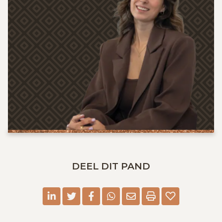
DEEL DIT PAND
linkedin
twitter
facebook
whatsapp
E-mail
Print