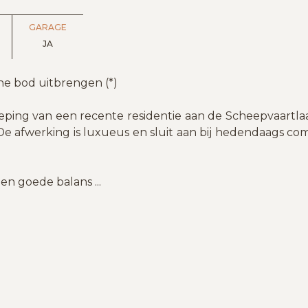
GARAGE
JA
ine bod uitbrengen (*)
eping van een recente residentie aan de Scheepvaartlaa
De afwerking is luxueus en sluit aan bij hedendaags co
een goede balans
...