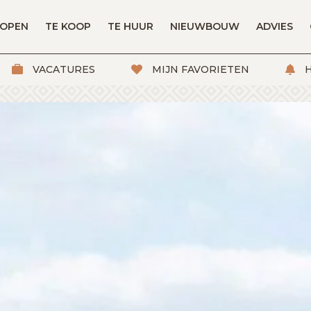
KOPEN
TE KOOP
TE HUUR
NIEUWBOUW
ADVIES
VACATURES
MIJN FAVORIETEN
H