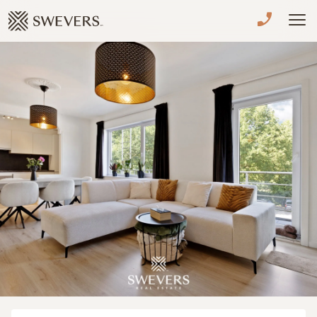
Menu overslaan en naar de inhoud gaan
VERKOPEN
TE KOOP
TE HUUR
NIEUWBOUW
ADVIES
OVER ONS
VASTGOEDCAFÉ