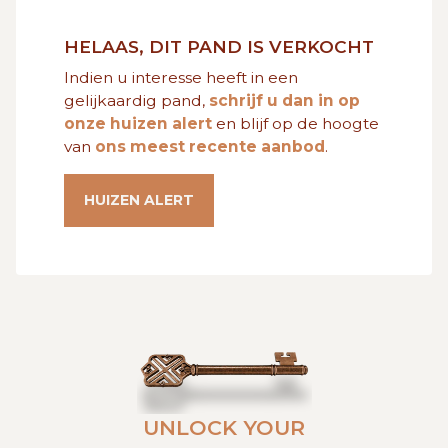
GRATIS SCHATTING
HELAAS, DIT PAND IS VERKOCHT
Indien u interesse heeft in een
VACATURES
MIJN FAVORIETEN
gelijkaardig pand,
schrijf u dan in op
onze huizen alert
en blijf op de hoogte
van
ons meest recente aanbod
.
HUIZEN ALERT
CONTACT
HUIZEN ALERT
UNLOCK YOUR