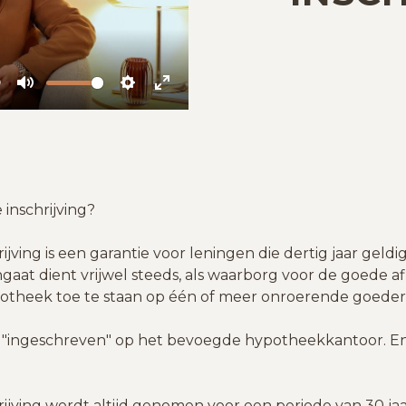
0
Mute
Settings
Enter
fullscreen
 inschrijving?
jving is een garantie voor leningen die dertig jaar geldig
aat dient vrijwel steeds, als waarborg voor de goede af
potheek toe te staan op één of meer onroerende goede
"ingeschreven" op het bevoegde hypotheekkantoor. En
ijving wordt altijd genomen voor een periode van 30 ja