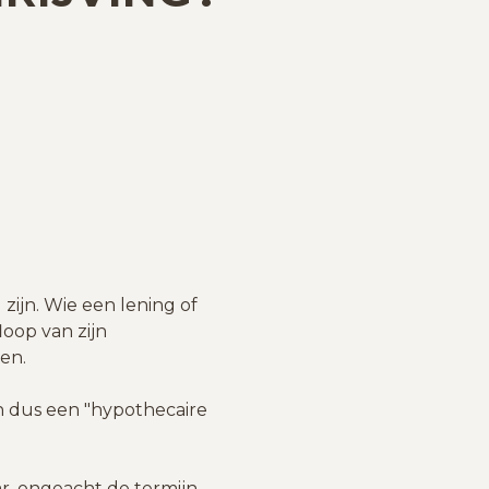
 zijn. Wie een lening of
loop van zijn
ren.
 dus een "hypothecaire
ar, ongeacht de termijn