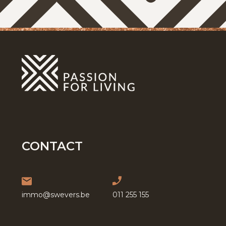
CONTACT
immo@swevers.be
011 255 155