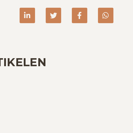
linkedin
twitter
facebook
whats
TIKELEN