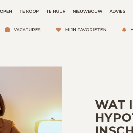
KOPEN
TE KOOP
TE HUUR
NIEUWBOUW
ADVIES
VACATURES
MIJN FAVORIETEN
H
WAT I
HYPO
INSCH