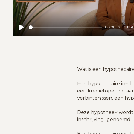
00:00
01:5
Play
Wat is een hypothecaire
Een hypothecaire inschri
een kredietopening aang
verbintenissen, een hy
Deze hypotheek wordt 
inschrijving" genoemd.
Een hypothecaire inschr