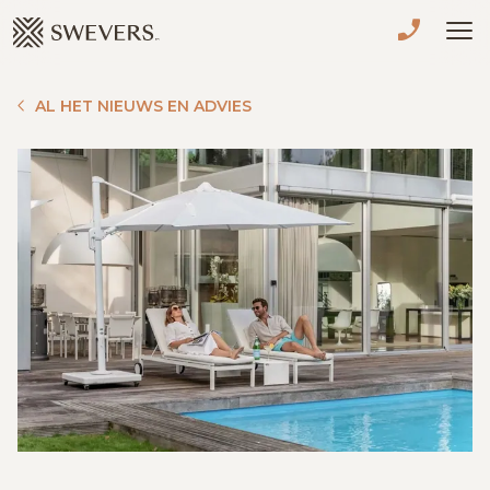
Menu overslaan en naar de inhoud gaan
VERKOPEN
AL HET NIEUWS EN ADVIES
TE KOOP
TE HUUR
NIEUWBOUW
ADVIES
OVER ONS
VASTGOEDCAFÉ