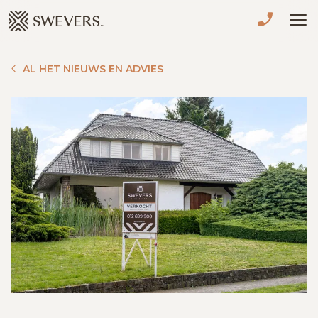
Menu overslaan en naar de inhoud gaan
VERKOPEN
AL HET NIEUWS EN ADVIES
TE KOOP
TE HUUR
NIEUWBOUW
ADVIES
OVER ONS
VASTGOEDCAFÉ