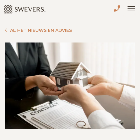
Menu overslaan en naar de inhoud gaan
VERKOPEN
AL HET NIEUWS EN ADVIES
TE KOOP
TE HUUR
NIEUWBOUW
ADVIES
OVER ONS
VASTGOEDCAFÉ