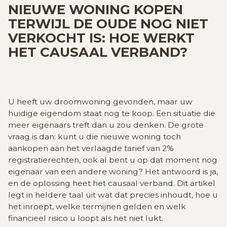
GRATIS SCHATTING
NIEUWE WONING KOPEN
TERWIJL DE OUDE NOG NIET
VERKOCHT IS: HOE WERKT
VACATURES
MIJN FAVORIETEN
HET CAUSAAL VERBAND?
HUIZEN ALERT
CONTACT
U heeft uw droomwoning gevonden, maar uw
huidige eigendom staat nog te koop. Een situatie die
meer eigenaars treft dan u zou denken. De grote
vraag is dan: kunt u die nieuwe woning toch
aankopen aan het verlaagde tarief van 2%
registratierechten, ook al bent u op dat moment nog
eigenaar van een andere woning? Het antwoord is ja,
en de oplossing heet het causaal verband. Dit artikel
legt in heldere taal uit wat dat precies inhoudt, hoe u
het inroept, welke termijnen gelden en welk
financieel risico u loopt als het niet lukt.