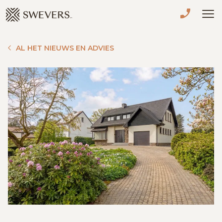
Menu overslaan en naar de inhoud gaan
VERKOPEN
AL HET NIEUWS EN ADVIES
TE KOOP
TE HUUR
NIEUWBOUW
ADVIES
OVER ONS
VASTGOEDCAFÉ