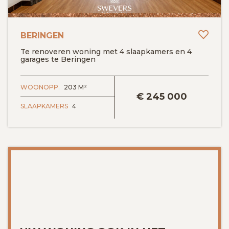
Toev
BERINGEN
Te renoveren woning met 4 slaapkamers en 4
garages te Beringen
BEKIJK DETAILS
WOONOPP.
203 M²
€
245 000
SLAAPKAMERS
4