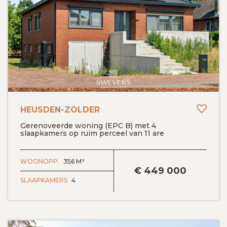
Toev
HEUSDEN-ZOLDER
Gerenoveerde woning (EPC B) met 4
slaapkamers op ruim perceel van 11 are
BEKIJK DETAILS
WOONOPP.
356 M²
€
449 000
SLAAPKAMERS
4