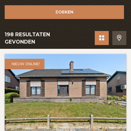
GRATIS SCHATTING
ZOEKEN
VACATURES
MIJN FAVORIETEN
198
RESULTATEN
grid
toon 
GEVONDEN
HUIZEN ALERT
CONTACT
NIEUW ONLINE!