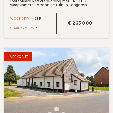
Instapklare karakterwoning met EPC B, 3
slaapkamers en zonnige tuin in Tongeren
BEKIJK DETAILS
WOONOPP.
146 M²
€
265 000
SLAAPKAMERS
3
VERKOCHT