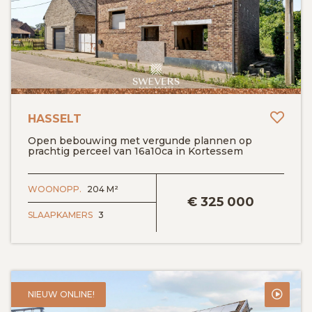
Toev
HASSELT
Open bebouwing met vergunde plannen op
prachtig perceel van 16a10ca in Kortessem
BEKIJK DETAILS
WOONOPP.
204 M²
€
325 000
SLAAPKAMERS
3
NIEUW ONLINE!