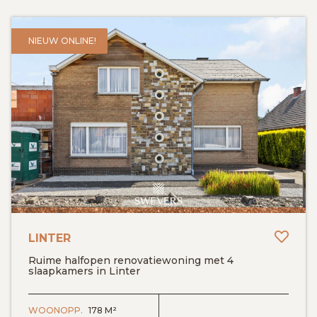
NIEUW ONLINE!
Toev
LINTER
Ruime halfopen renovatiewoning met 4
slaapkamers in Linter
BEKIJK DETAILS
WOONOPP.
178 M²