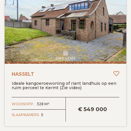
Toev
HASSELT
Ideale kangoeroewoning of riant landhuis op een
ruim perceel te Kermt (Zie video)
BEKIJK DETAILS
WOONOPP.
328 M²
€
549 000
SLAAPKAMERS
5