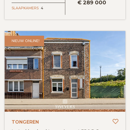
€
289 000
SLAAPKAMERS
4
NIEUW ONLINE!
Toev
TONGEREN