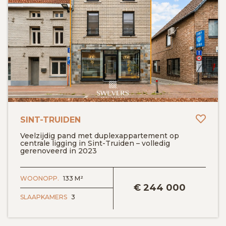
Toev
SINT-TRUIDEN
Veelzijdig pand met duplexappartement op
centrale ligging in Sint-Truiden – volledig
gerenoveerd in 2023
BEKIJK DETAILS
WOONOPP.
133 M²
€
244 000
SLAAPKAMERS
3