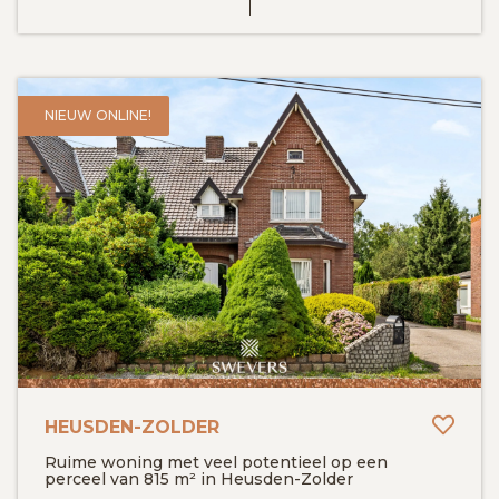
NIEUW ONLINE!
Toev
HEUSDEN-ZOLDER
Ruime woning met veel potentieel op een
perceel van 815 m² in Heusden-Zolder