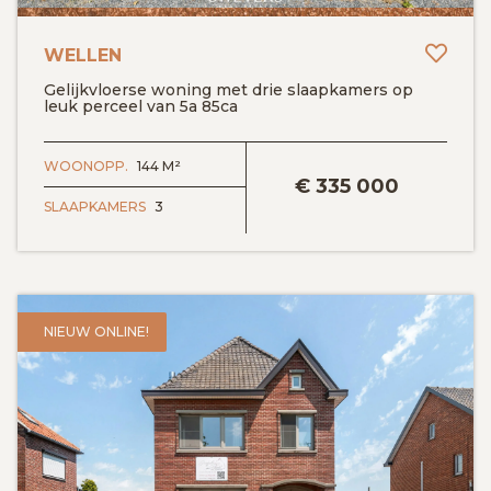
Toev
WELLEN
Gelijkvloerse woning met drie slaapkamers op
leuk perceel van 5a 85ca
BEKIJK DETAILS
WOONOPP.
144 M²
€
335 000
SLAAPKAMERS
3
NIEUW ONLINE!