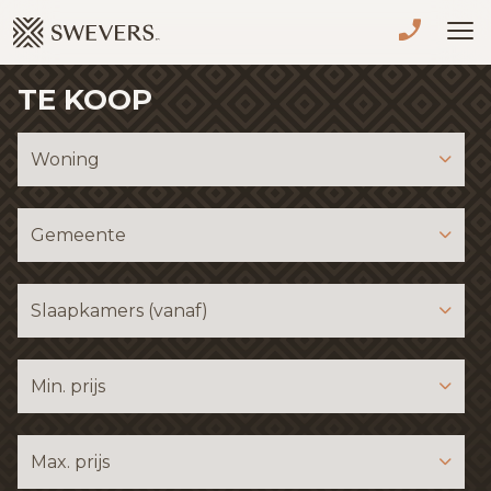
Menu overslaan en naar de inhoud gaan
TE KOOP
VERKOPEN
TE KOOP
Woning
TE HUUR
Gemeente
NIEUWBOUW
Slaapkamers (vanaf)
ADVIES
OVER ONS
Min. prijs
VASTGOEDCAFÉ
Max. prijs