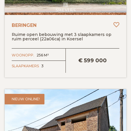
Toev
BERINGEN
Ruime open bebouwing met 3 slaapkamers op
ruim perceel (22a06ca) in Koersel
BEKIJK DETAILS
WOONOPP.
256 M²
€
599 000
SLAAPKAMERS
3
NIEUW ONLINE!