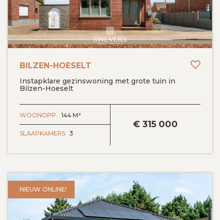
Toev
BILZEN-HOESELT
Instapklare gezinswoning met grote tuin in
Bilzen-Hoeselt
BEKIJK DETAILS
WOONOPP.
144 M²
€
315 000
SLAAPKAMERS
3
NIEUW ONLINE!