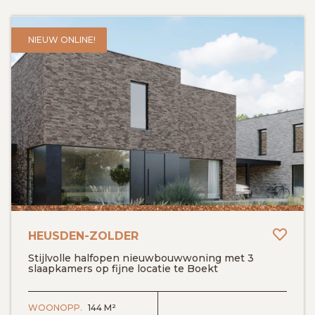
NIEUW ONLINE!
Toev
HEUSDEN-ZOLDER
Stijlvolle halfopen nieuwbouwwoning met 3
slaapkamers op fijne locatie te Boekt
BEKIJK DETAILS
WOONOPP.
144 M²