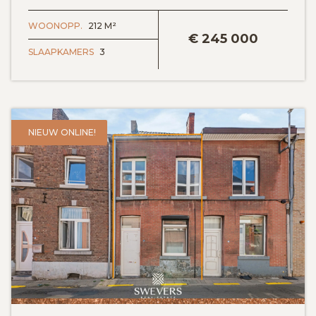
BEKIJK DETAILS
WOONOPP.
212 M²
€
245 000
SLAAPKAMERS
3
NIEUW ONLINE!