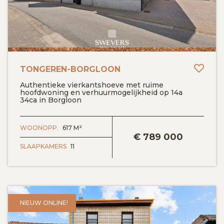
Toev
TONGEREN-BORGLOON
Authentieke vierkantshoeve met ruime
hoofdwoning en verhuurmogelijkheid op 14a
34ca in Borgloon
BEKIJK DETAILS
WOONOPP.
617 M²
€
789 000
SLAAPKAMERS
11
NIEUW ONLINE!