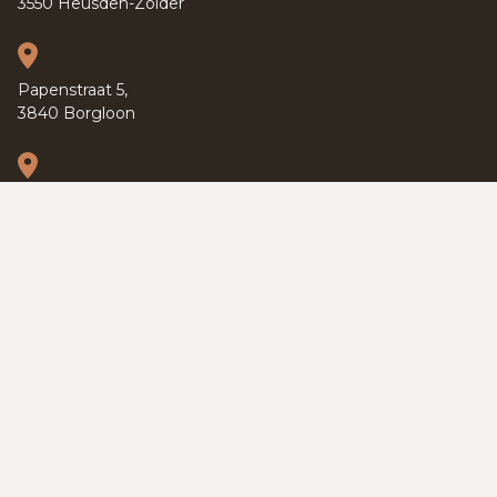
3550 Heusden-Zolder
Papenstraat 5,
3840 Borgloon
Kapucijnenvoer 37,
3000 Leuven
PRIVACY POLICY
TERMS OF SERVICE
COOKIES
SITEMAP
© 2026 SWEVERS REAL ESTATE
DEVELOPED BY ZABUN