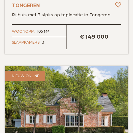
Toev
TONGEREN
Rijhuis met 3 slpks op toplocatie in Tongeren
BEKIJK DETAILS
WOONOPP.
105 M²
€
149 000
SLAAPKAMERS
3
NIEUW ONLINE!