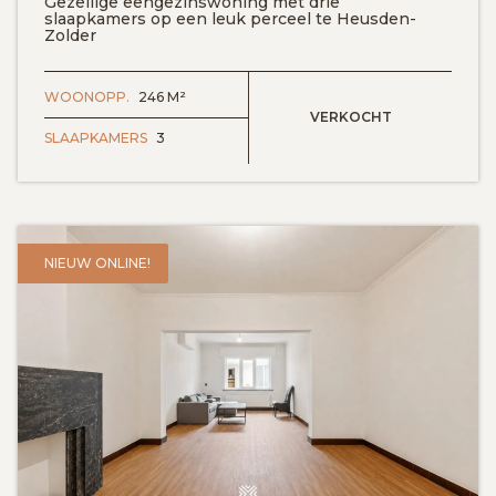
Gezellige eengezinswoning met drie
slaapkamers op een leuk perceel te Heusden-
Zolder
WOONOPP.
246 M²
VERKOCHT
SLAAPKAMERS
3
NIEUW ONLINE!