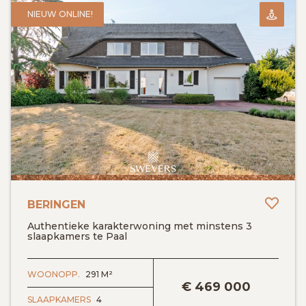
NIEUW ONLINE!
Toev
BERINGEN
Authentieke karakterwoning met minstens 3
slaapkamers te Paal
BEKIJK DETAILS
WOONOPP.
291 M²
€
469 000
SLAAPKAMERS
4