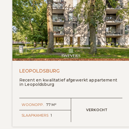
LEOPOLDSBURG
Recent en kwalitatief afgewerkt appartement
in Leopoldsburg
WOONOPP.
77 M²
VERKOCHT
SLAAPKAMERS
1