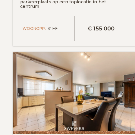
parkeerplaats op een toplocatie in het
centrum
BEKIJK DETAILS
€
155 000
WOONOPP.
61 M²