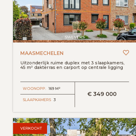
To
MAASMECHELEN
Uitzonderlijk ruime duplex met 3 slaapkamers,
45 m² dakterras en carport op centrale ligging
BEKIJK DETAILS
WOONOPP.
169 M²
€
349 000
SLAAPKAMERS
3
VERKOCHT