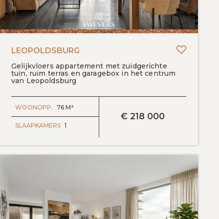
egen aan favorieten
Toevoeg
LEOPOLDSBURG
Gelijkvloers appartement met zuidgerichte
tuin, ruim terras en garagebox in het centrum
van Leopoldsburg
BEKIJK DETAILS
WOONOPP.
76 M²
€
218 000
SLAAPKAMERS
1