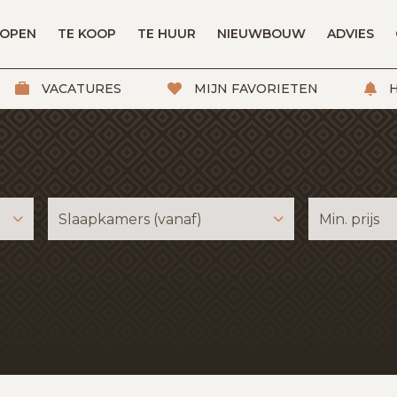
KOPEN
TE KOOP
TE HUUR
NIEUWBOUW
ADVIES
VACATURES
MIJN FAVORIETEN
H
Slaapkamers (vanaf)
Min. prijs