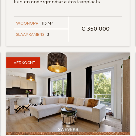
tuin en ondergrondse autostaanplaats
BEKIJK DETAILS
WOONOPP.
113 M²
€
350 000
SLAAPKAMERS
3
VERKOCHT