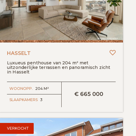
egen aan favorieten
Toevoeg
HASSELT
Luxueus penthouse van 204 m² met
uitzonderlijke terrassen en panoramisch zicht
in Hasselt
BEKIJK DETAILS
WOONOPP.
204 M²
€
665 000
SLAAPKAMERS
3
VERKOCHT