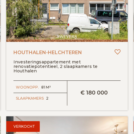
evoegen aan favorieten
Toevo
HOUTHALEN-HELCHTEREN
Investeringsappartement met
renovatiepotentieel, 2 slaapkamers te
Houthalen
BEKIJK DETAILS
WOONOPP.
81 M²
€
180 000
SLAAPKAMERS
2
VERKOCHT