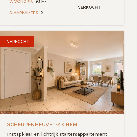
WOONOPP.
93 M²
VERKOCHT
SLAAPKAMERS
2
VERKOCHT
egen aan favorieten
SCHERPENHEUVEL-ZICHEM
Instapklaar en lichtrijk startersappartement