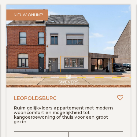
NIEUW ONLINE!
evoegen aan favorieten
Toevo
LEOPOLDSBURG
Ruim gelijkvloers appartement met modern
wooncomfort en mogelijkheid tot
kangoeroewoning of thuis voor een groot
gezin
BEKIJK DETAILS