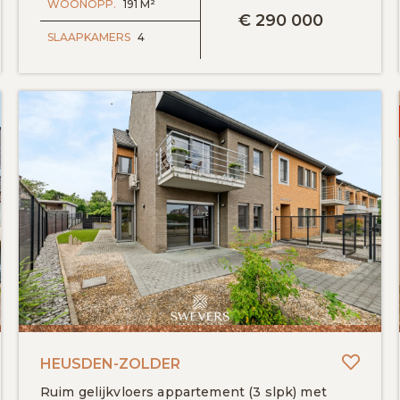
WOONOPP.
191 M²
€
290 000
SLAAPKAMERS
4
evoegen aan favorieten
Toevo
HEUSDEN-ZOLDER
Ruim gelijkvloers appartement (3 slpk) met