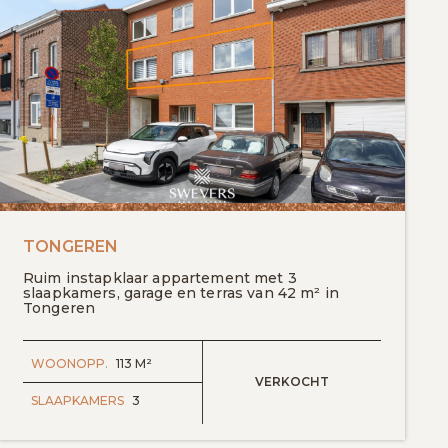
TONGEREN
Ruim instapklaar appartement met 3
slaapkamers, garage en terras van 42 m² in
Tongeren
WOONOPP.
113 M²
VERKOCHT
SLAAPKAMERS
3