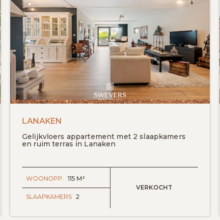
LANAKEN
Gelijkvloers appartement met 2 slaapkamers
en ruim terras in Lanaken
WOONOPP.
115 M²
VERKOCHT
SLAAPKAMERS
2