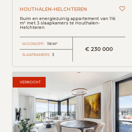
To
HOUTHALEN-HELCHTEREN
Ruim en energiezuinig appartement van 116
m² met 3 slaapkamers te Houthalen-
Helchteren
BEKIJK DETAILS
WOONOPP.
116 M²
€
230 000
SLAAPKAMERS
3
VERKOCHT