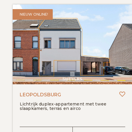
NIEUW ONLINE!
To
LEOPOLDSBURG
Lichtrijk duplex-appartement met twee
slaapkamers, terras en airco
BEKIJK DETAILS