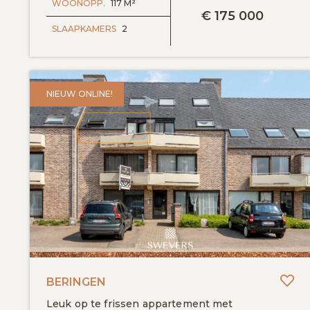
WOONOPP.
117 M²
€
175 000
SLAAPKAMERS
2
NIEUW ONLINE!
To
BERINGEN
Leuk op te frissen appartement met