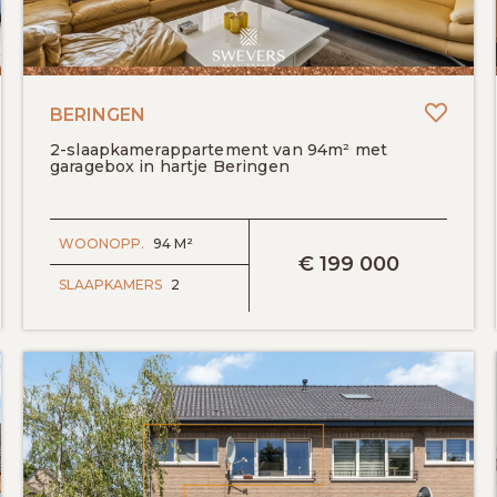
Toevo
BERINGEN
2-slaapkamerappartement van 94m² met
garagebox in hartje Beringen
BEKIJK DETAILS
WOONOPP.
94 M²
€
199 000
SLAAPKAMERS
2