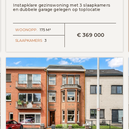
Instapklare gezinswoning met 3 slaapkamers
en dubbele garage gelegen op toplocatie
BEKIJK DETAILS
WOONOPP.
175 M²
€
369 000
SLAAPKAMERS
3