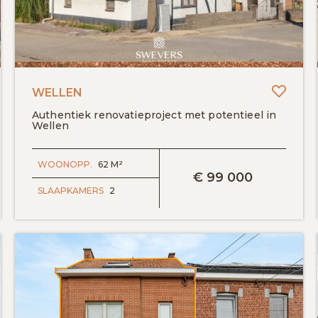
evoegen aan favorieten
Toevo
WELLEN
Authentiek renovatieproject met potentieel in
Wellen
BEKIJK DETAILS
WOONOPP.
62 M²
€
99 000
SLAAPKAMERS
2