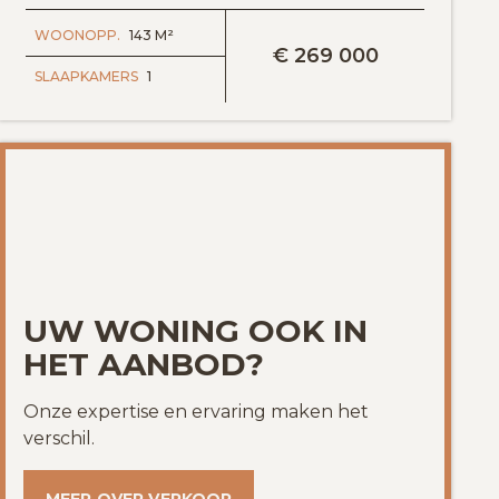
BEKIJK DETAILS
WOONOPP.
143 M²
€
269 000
SLAAPKAMERS
1
UW WONING OOK IN
HET AANBOD?
Onze expertise en ervaring maken het
verschil.
egen aan favorieten
MEER OVER VERKOOP