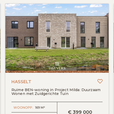
evoegen aan favorieten
Toevo
HASSELT
Ruime BEN-woning in Project Milda: Duurzaam
Wonen met Zuidgerichte Tuin
BEKIJK DETAILS
WOONOPP.
169 M²
€
399 000