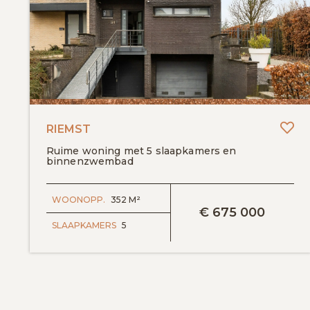
To
RIEMST
Ruime woning met 5 slaapkamers en
binnenzwembad
BEKIJK DETAILS
WOONOPP.
352 M²
€
675 000
SLAAPKAMERS
5