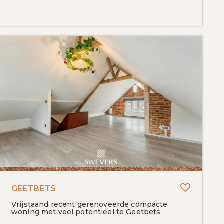
egen aan favorieten
Toevoeg
GEETBETS
Vrijstaand recent gerenoveerde compacte
woning met veel potentieel te Geetbets