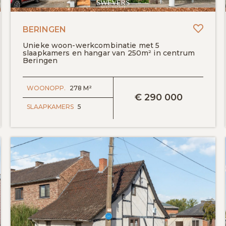
Toevo
BERINGEN
Unieke woon-werkcombinatie met 5
slaapkamers en hangar van 250m² in centrum
Beringen
BEKIJK DETAILS
WOONOPP.
278 M²
€
290 000
SLAAPKAMERS
5