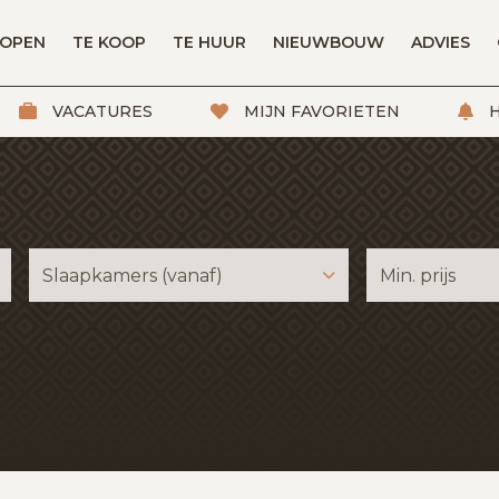
KOPEN
TE KOOP
TE HUUR
NIEUWBOUW
ADVIES
VACATURES
MIJN FAVORIETEN
H
Slaapkamers (vanaf)
Min. prijs