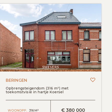
egen aan favorieten
Toevoeg
BERINGEN
Opbrengsteigendom (316 m²) met
toekomstvisie in hartje Koersel
BEKIJK DETAILS
€
380 000
WOONOPP.
316 M²