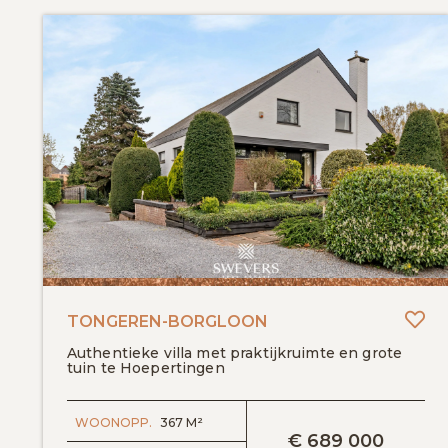
To
TONGEREN-BORGLOON
Authentieke villa met praktijkruimte en grote
tuin te Hoepertingen
BEKIJK DETAILS
WOONOPP.
367 M²
€
689 000