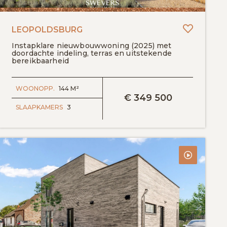
egen aan favorieten
Toevoeg
LEOPOLDSBURG
Instapklare nieuwbouwwoning (2025) met
doordachte indeling, terras en uitstekende
bereikbaarheid
BEKIJK DETAILS
WOONOPP.
144 M²
€
349 500
SLAAPKAMERS
3