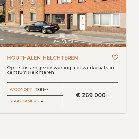
egen aan favorieten
Toevoeg
HOUTHALEN-HELCHTEREN
Op te frissen gezinswoning met werkplaats in
centrum Helchteren
BEKIJK DETAILS
WOONOPP.
188 M²
€
269 000
SLAAPKAMERS
4