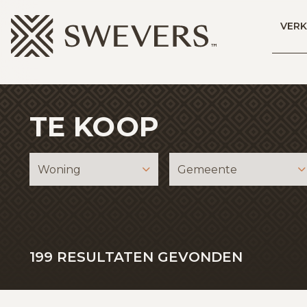
Menu overslaan en naar de inhoud gaan
VER
TE KOOP
Woning
Gemeente
199
RESULTATEN GEVONDEN