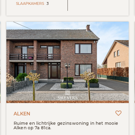
SLAAPKAMERS
3
evoegen aan favorieten
Toevo
ALKEN
Ruime en lichtrijke gezinswoning in het mooie
Alken op 7a 81ca.