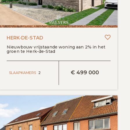
egen aan favorieten
Toevoeg
HERK-DE-STAD
Nieuwbouw vrijstaande woning aan 2% in het
groen te Herk-de-Stad
BEKIJK DETAILS
€
499 000
SLAAPKAMERS
2