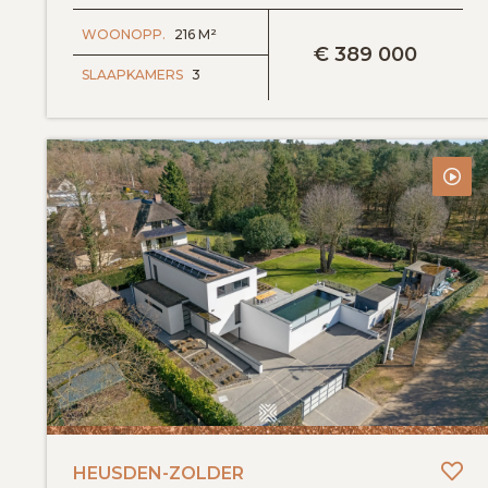
BEKIJK DETAILS
WOONOPP.
216 M²
€
389 000
SLAAPKAMERS
3
To
HEUSDEN-ZOLDER