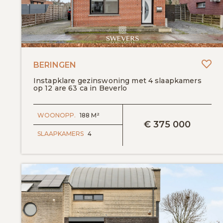
To
BERINGEN
Instapklare gezinswoning met 4 slaapkamers
op 12 are 63 ca in Beverlo
BEKIJK DETAILS
WOONOPP.
188 M²
€
375 000
SLAAPKAMERS
4