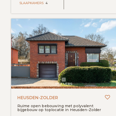
SLAAPKAMERS
4
To
HEUSDEN-ZOLDER
Ruime open bebouwing met polyvalent
bijgebouw op toplocatie in Heusden-Zolder