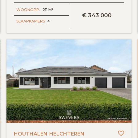
BEKIJK DETAILS
WOONOPP.
211 M²
€
343 000
SLAAPKAMERS
4
evoegen aan favorieten
Toevo
HOUTHALEN-HELCHTEREN