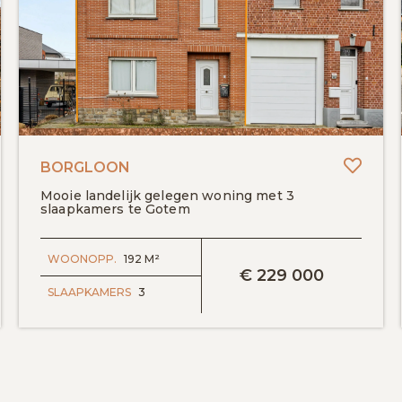
evoegen aan favorieten
Toevo
BORGLOON
Mooie landelijk gelegen woning met 3
slaapkamers te Gotem
BEKIJK DETAILS
WOONOPP.
192 M²
€
229 000
SLAAPKAMERS
3