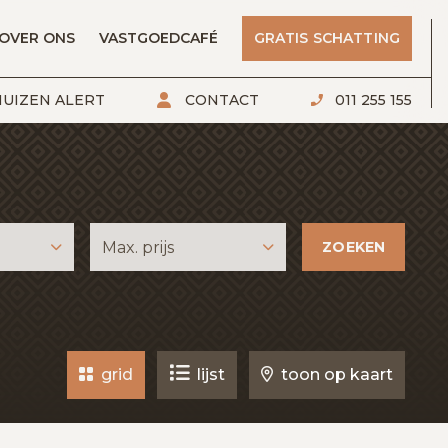
OVER ONS
VASTGOEDCAFÉ
GRATIS SCHATTING
UIZEN ALERT
CONTACT
011 255 155
ZOEKEN
Max. prijs
grid
lijst
toon op kaart