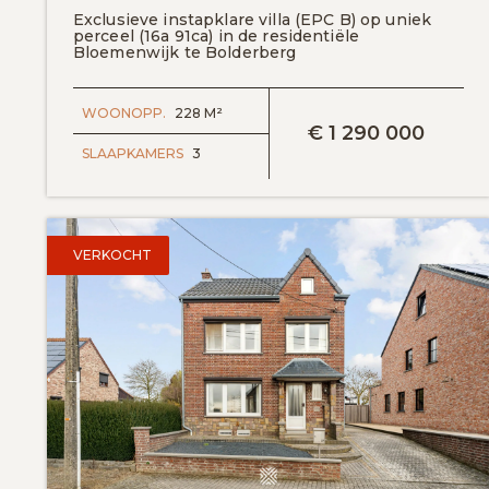
Exclusieve instapklare villa (EPC B) op uniek
perceel (16a 91ca) in de residentiële
Bloemenwijk te Bolderberg
BEKIJK DETAILS
WOONOPP.
228 M²
€
1 290 000
SLAAPKAMERS
3
VERKOCHT