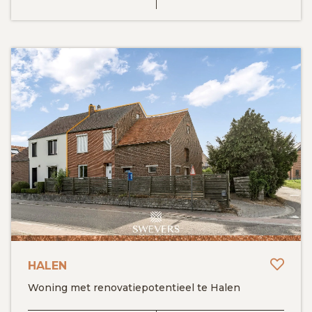
Toev
HALEN
Woning met renovatiepotentieel te Halen
BEKIJK DETAILS