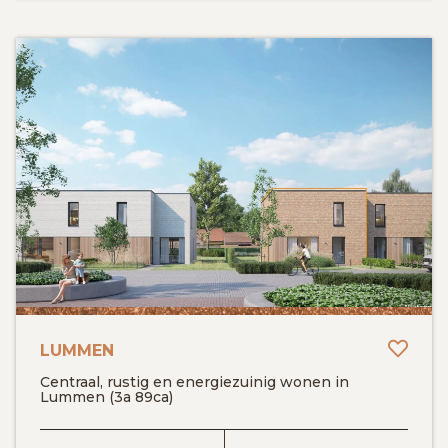
Toev
LUMMEN
Centraal, rustig en energiezuinig wonen in
Lummen (3a 89ca)
BEKIJK DETAILS