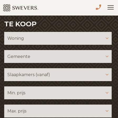
Menu overslaan en naar de inhoud gaan
TE KOOP
VERKOPEN
TE KOOP
Woning
TE HUUR
Gemeente
NIEUWBOUW
Slaapkamers (vanaf)
ADVIES
OVER ONS
Min. prijs
VASTGOEDCAFÉ
Max. prijs