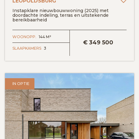
Toev
LEOPOLDSBURG
Instapklare nieuwbouwwoning (2025) met
doordachte indeling, terras en uitstekende
bereikbaarheid
BEKIJK DETAILS
WOONOPP.
144 M²
€
349 500
SLAAPKAMERS
3
IN OPTIE