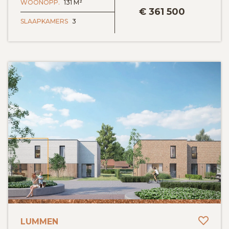
WOONOPP.
131 M²
€
361 500
SLAAPKAMERS
3
Toev
LUMMEN