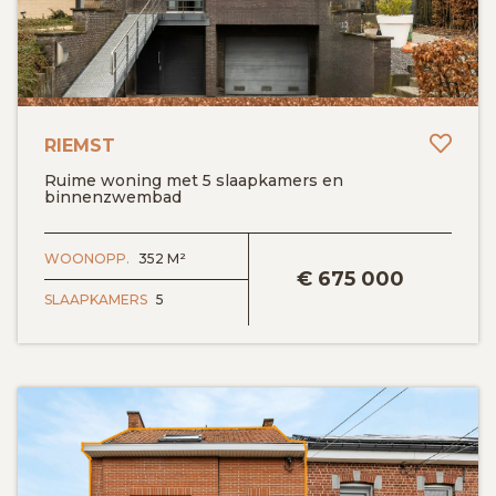
Toev
RIEMST
Ruime woning met 5 slaapkamers en
binnenzwembad
BEKIJK DETAILS
WOONOPP.
352 M²
€
675 000
SLAAPKAMERS
5