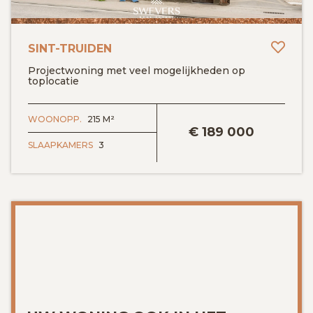
Toev
SINT-TRUIDEN
Projectwoning met veel mogelijkheden op
toplocatie
BEKIJK DETAILS
WOONOPP.
215 M²
€
189 000
SLAAPKAMERS
3