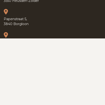
3550 Heusden-Zolder
Papenstraat 5,
3840 Borgloon
Kapucijnenvoer 37,
3000 Leuven
PRIVACY POLICY
TERMS OF SERVICE
COOKIES
SITEMAP
© 2026 SWEVERS REAL ESTATE
DEVELOPED BY ZABUN