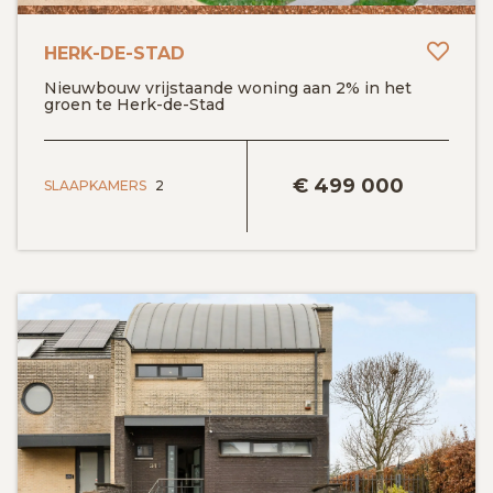
Toev
HERK-DE-STAD
Nieuwbouw vrijstaande woning aan 2% in het
groen te Herk-de-Stad
BEKIJK DETAILS
€
499 000
SLAAPKAMERS
2