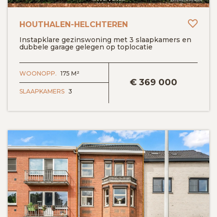
Toev
HOUTHALEN-HELCHTEREN
Instapklare gezinswoning met 3 slaapkamers en
dubbele garage gelegen op toplocatie
BEKIJK DETAILS
WOONOPP.
175 M²
€
369 000
SLAAPKAMERS
3