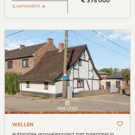
€
375 000
SLAAPKAMERS
4
Toev
WELLEN
Authentiek renovatieproject met potentieel in