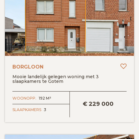
Toev
BORGLOON
Mooie landelijk gelegen woning met 3
slaapkamers te Gotem
BEKIJK DETAILS
WOONOPP.
192 M²
€
229 000
SLAAPKAMERS
3