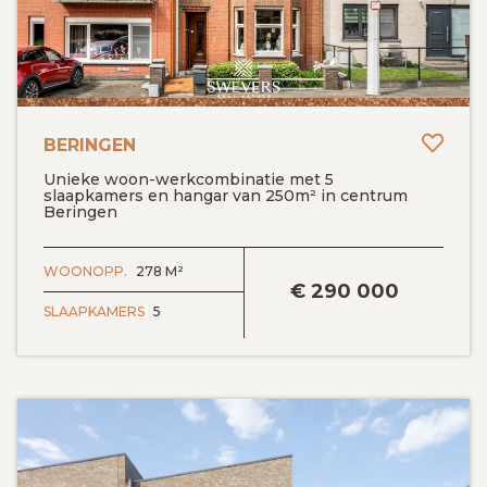
Toev
BERINGEN
Unieke woon-werkcombinatie met 5
slaapkamers en hangar van 250m² in centrum
Beringen
BEKIJK DETAILS
WOONOPP.
278 M²
€
290 000
SLAAPKAMERS
5