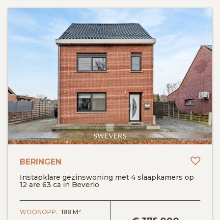
Toev
BERINGEN
Instapklare gezinswoning met 4 slaapkamers op
12 are 63 ca in Beverlo
BEKIJK DETAILS
WOONOPP.
188 M²