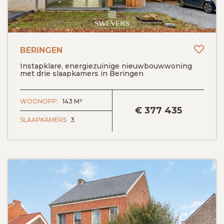
Toev
BERINGEN
Instapklare, energiezuinige nieuwbouwwoning
met drie slaapkamers in Beringen
BEKIJK DETAILS
WOONOPP.
143 M²
€
377 435
SLAAPKAMERS
3