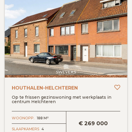
Toev
HOUTHALEN-HELCHTEREN
Op te frissen gezinswoning met werkplaats in
centrum Helchteren
BEKIJK DETAILS
WOONOPP.
188 M²
€
269 000
SLAAPKAMERS
4