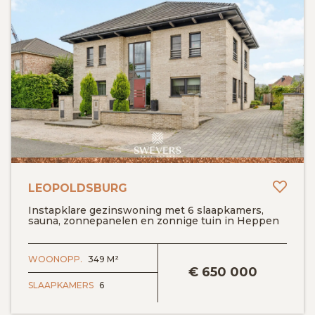
Toev
LEOPOLDSBURG
Instapklare gezinswoning met 6 slaapkamers,
sauna, zonnepanelen en zonnige tuin in Heppen
BEKIJK DETAILS
WOONOPP.
349 M²
€
650 000
SLAAPKAMERS
6