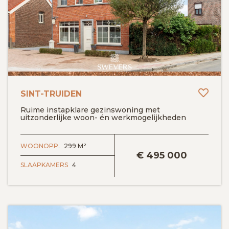
Toev
SINT-TRUIDEN
Ruime instapklare gezinswoning met
uitzonderlijke woon- én werkmogelijkheden
BEKIJK DETAILS
WOONOPP.
299 M²
€
495 000
SLAAPKAMERS
4