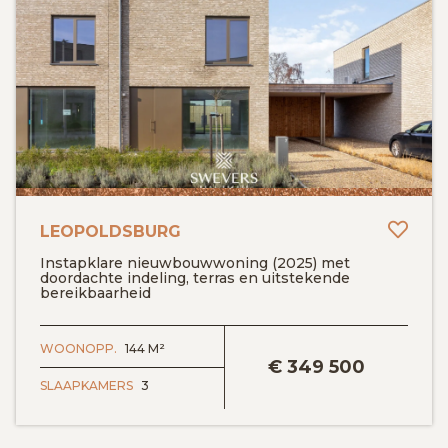
Toev
LEOPOLDSBURG
Instapklare nieuwbouwwoning (2025) met
doordachte indeling, terras en uitstekende
bereikbaarheid
BEKIJK DETAILS
WOONOPP.
144 M²
€
349 500
SLAAPKAMERS
3