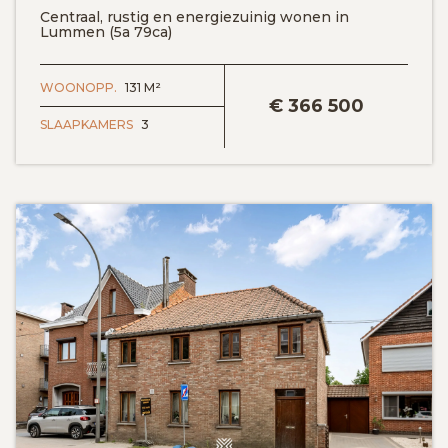
Centraal, rustig en energiezuinig wonen in
Lummen (5a 79ca)
BEKIJK DETAILS
WOONOPP.
131 M²
€
366 500
SLAAPKAMERS
3